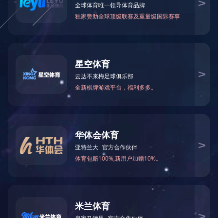
顶。仪式现场热闹非凡——鞭炮齐鸣，南方物流集团官金仙董事长携公司项目
管理人员、恒富公司管理人员和全体施工队、监理公司负责人员等参加了封顶
2019.07.12
仪式。
文冲街道“安全生产月”安全宣传活动在状元谷成功举办
6月21日下午，文冲街道“安全生产月”安全宣传活动在状元谷园区成功举办。
2019.06.21