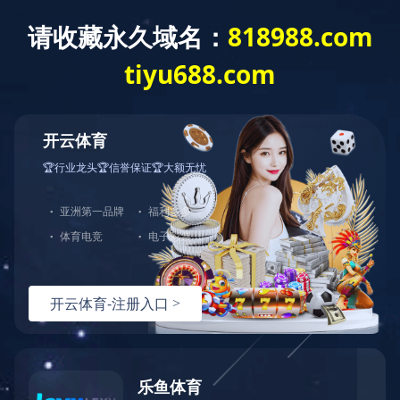
园区动态
EN
园区动态
PARK DYNAMICS
【重大喜讯】南香谷二期工程圆满封顶
7月12日下午，伴随着最后一方屋顶浇注上混凝土，南香谷二期工程正式封