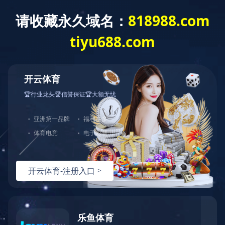
数据中心
EN
数据中心
BIG DATA CENTER
数据中心
南香谷云数据中心规划建筑面积60万平方米，总建设机柜约
5万个，一期总投资30亿，总建筑面积约20 万平方，已投入运
营。三期（田圣数据中心）总投资20亿，总建筑面积约14万平
方，并配套建设220KVA变电站一个。二期总投资40亿，建筑面
积约25万平方，也将于2021年6月开工建设。