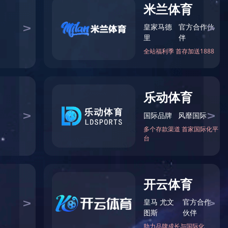
more
献血活动
的献血活动。
more